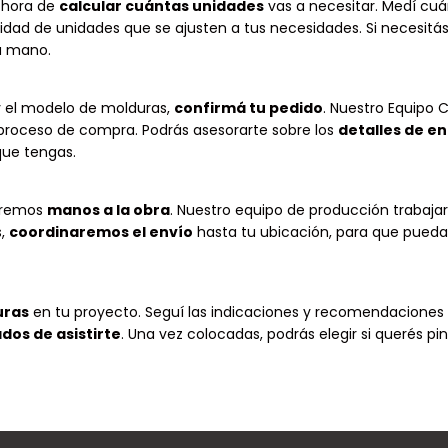
 hora de
calcular cuántas unidades
vas a necesitar. Medí cu
tidad de unidades que se ajusten a tus necesidades. Si necesitá
na mano.
y el modelo de molduras,
confirmá tu pedido
. Nuestro Equipo 
l proceso de compra. Podrás asesorarte sobre los
detalles de e
que tengas.
dremos
manos a la obra
. Nuestro equipo de producción trabaja
s,
coordinaremos el envío
hasta tu ubicación, para que pueda
uras
en tu proyecto. Seguí las indicaciones y recomendaciones 
os de asistirte
. Una vez colocadas, podrás elegir si querés pint