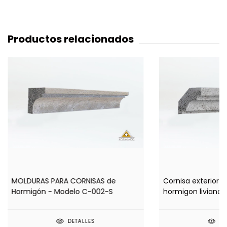
Productos relacionados
MOLDURAS PARA CORNISAS de
Cornisa exterior 
Hormigón - Modelo C-002-S
hormigon liviano
DETALLES
DE