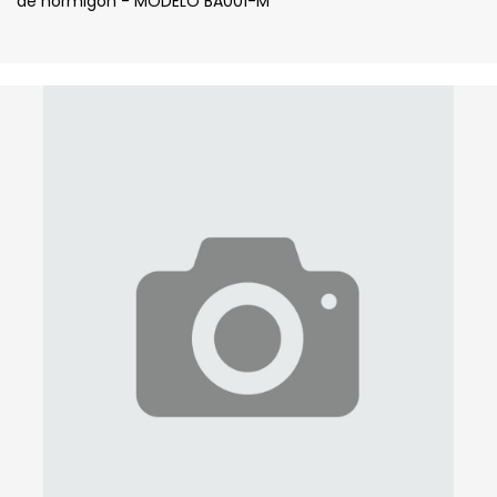
de hormigon - MODELO BA001-M