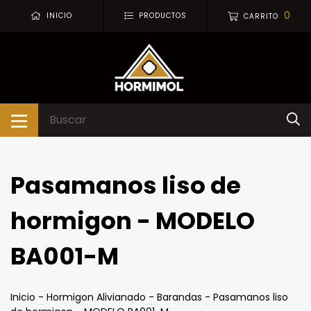
0
INICIO
PRODUCTOS
CARRITO
Pasamanos liso de
hormigon - MODELO
BA001-M
Inicio
-
Hormigon Alivianado
-
Barandas
-
Pasamanos liso