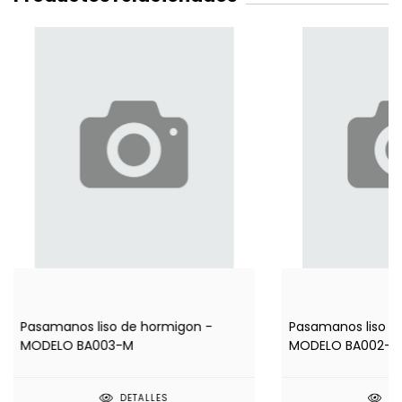
Pasamanos liso de hormigon -
Pasamanos liso d
MODELO BA003-M
MODELO BA002-M
DETALLES
DE